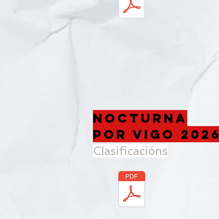
Nocturna
Por VIGO 202
Clasificacións