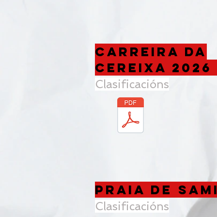
Carreira da
cereixa 202
Clasificacións
Praia de sam
Clasificacións