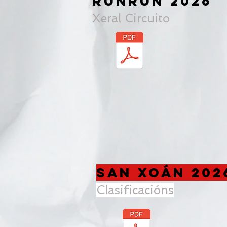
RUNRUN 2026
Xeral Circuito
SAN XOÁN 20
Clasificacións