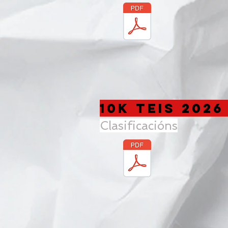
10K TEIS 202
Clasificacións