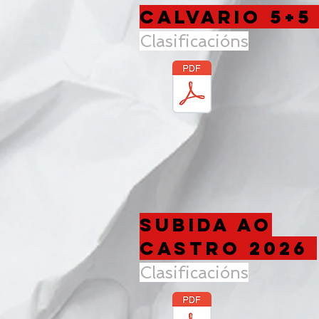
Calvario 5+5
Clasificacións
SUBIDA AO
CASTRO 2026
Clasificacións